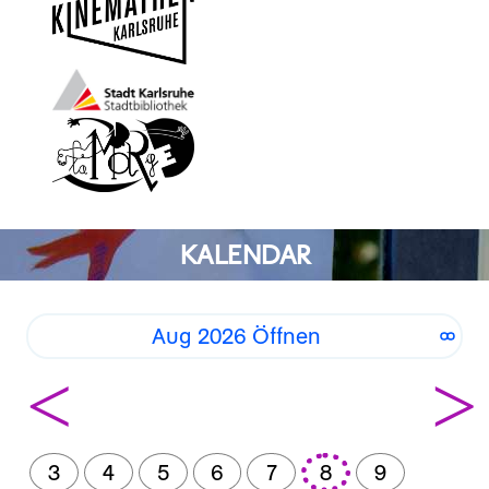
KALENDAR
Aug 2026 Öffnen
<
>
3
4
5
6
7
8
9