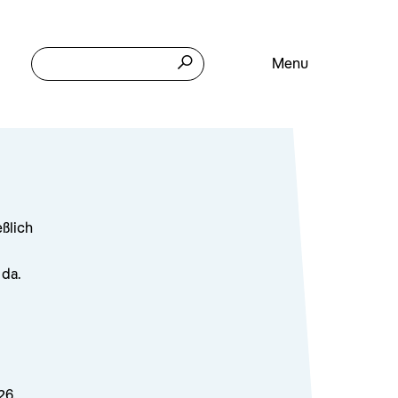
Menu
eßlich
 da.
26.