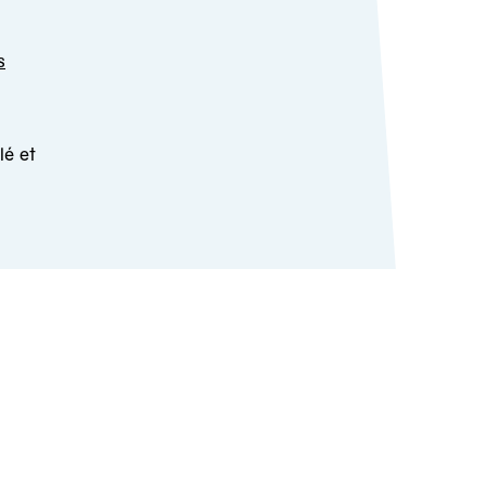
s
lé et