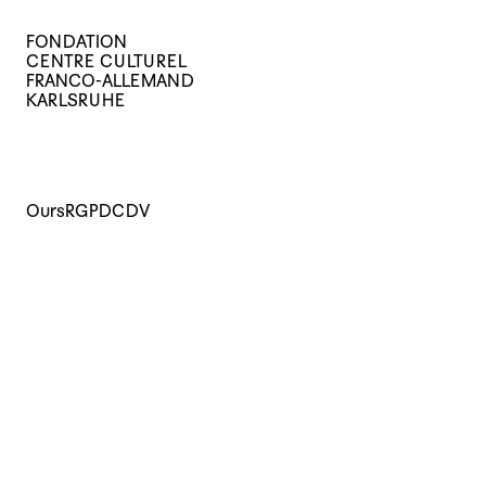
FONDATION
CENTRE CULTUREL
FRANCO-ALLEMAND
KARLSRUHE
Ours
RGPD
CDV
Cours
Evènements
Archives
Le centre