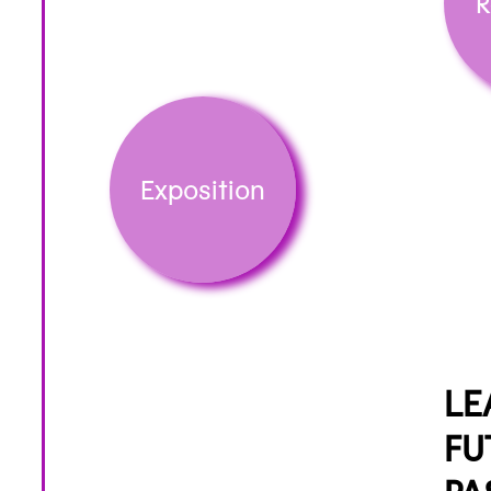
R
Exposition
LE
FU