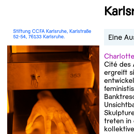
Karls
Stiftung CCFA Karlsruhe, Karlstraße
Eine Au
52-54, 76133 Karlsruhe.
Charlotte
Cité des 
ergreift 
entwickel
feminist
Banktreso
Unsichtba
Skulptur
treten in
kollektiv