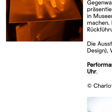
Gegenwar
präsentie
in Musee
machen. 
Rückführ
Die Ausst
Design), 
Performa
Uhr
.
© Charlot