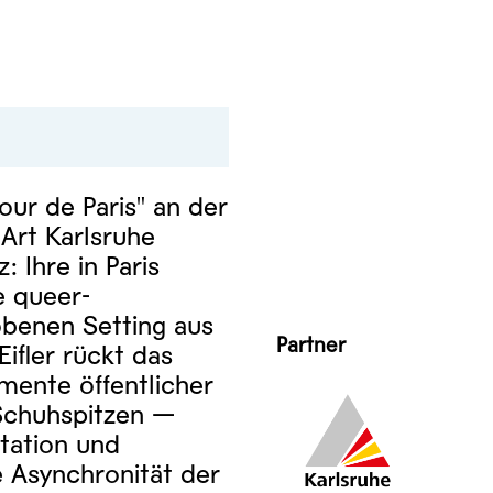
ur de Paris" an der
 Art Karlsruhe
 Ihre in Paris
e queer-
obenen Setting aus
Partner
ifler rückt das
mente öffentlicher
 Schuhspitzen —
tation und
e Asynchronität der