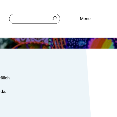
Menu
6
eßlich
 da.