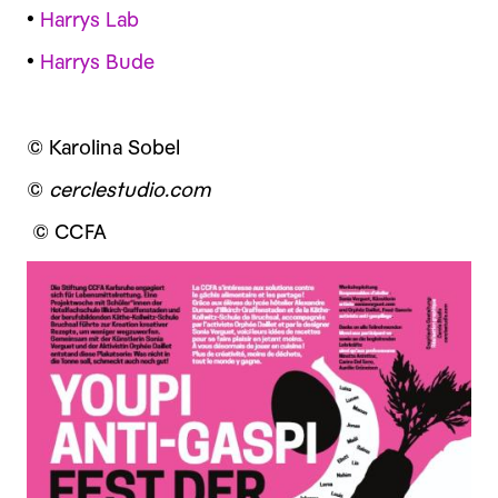
•
Harrys Lab
•
Harrys Bude
© Karolina Sobel
©
cerclestudio.com
© CCFA