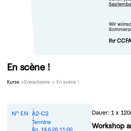
Septembe
Wir wünsc
Sommerze
Ihr CCF
En scène !
Kurse
Erwachsene > En scène !
o
Dauer:
1 x 12
N
EN
A2-C2
Termine
Workshop a
So. 14.6.26 11:00