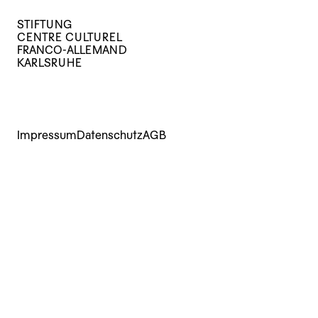
STIFTUNG
CENTRE CULTUREL
FRANCO-ALLEMAND
KARLSRUHE
Impressum
Datenschutz
AGB
Kurse
Veranstaltungen
Archiv
Über uns