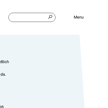
Menu
eßlich
 da.
26.