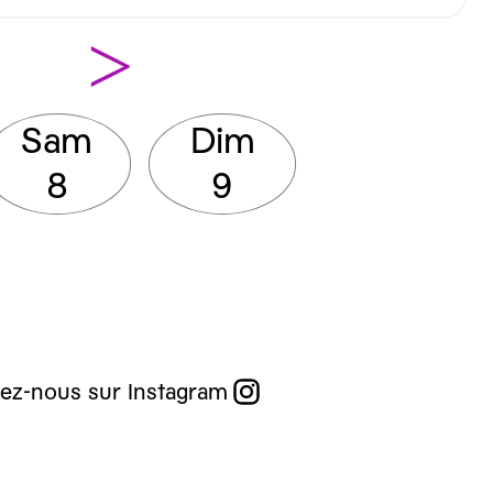
>
Sam
Dim
8
9
ez-nous sur Instagram