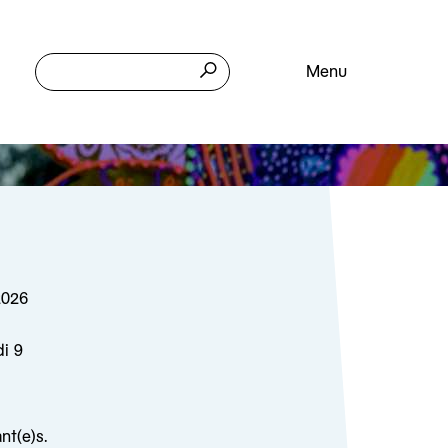
Menu
2026
di 9
nt(e)s.