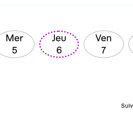
Mer
Jeu
Ven
5
6
7
Suiv