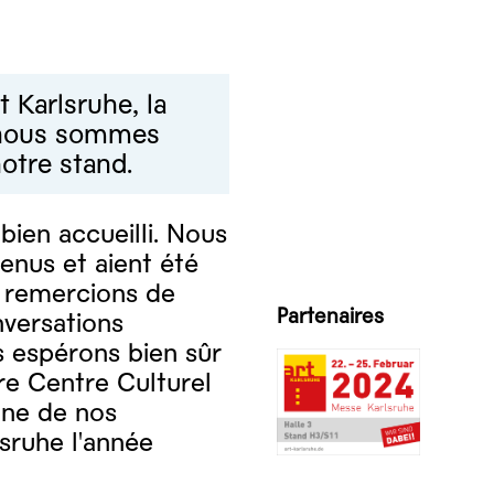
t Karlsruhe, la
t nous sommes
otre stand.
bien accueilli. Nous
enus et aient été
s remercions de
Partenaires
nversations
 espérons bien sûr
re Centre Culturel
une de nos
lsruhe l'année