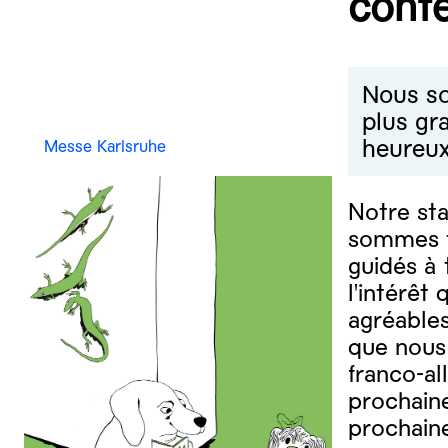
cont
Nous som
plus gr
heureux
Messe Karlsruhe
Notre sta
sommes tr
guidés à 
l'intérêt
agréable
que nous 
franco-al
prochaine
prochaine