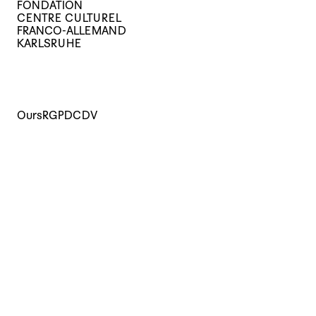
FONDATION
CENTRE CULTUREL
FRANCO-ALLEMAND
KARLSRUHE
Ours
RGPD
CDV
Cours
Evènements
Archives
Le centre
La médiathèque