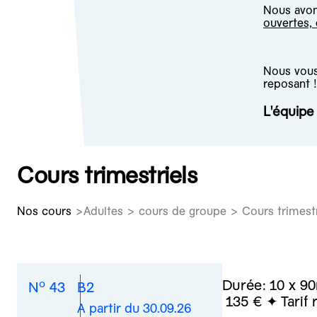
Nous avons
ouvertes,
Nous vous 
reposant !
L'équip
Cours trimestriels
Nos cours
Adultes > cours de groupe > Cours trimestr
o
Durée:
10 x 9
N
43
B2
135 €
Tarif 
A partir du 30.09.26