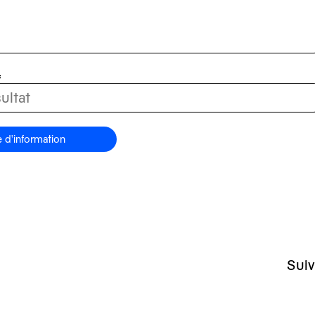
=
d'information
Suiv