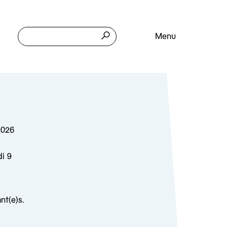
Menu
2026
di 9
nt(e)s.