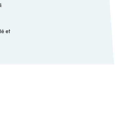
s
lé et