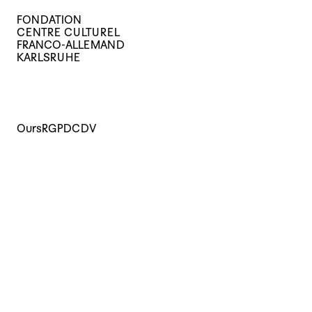
FONDATION
CENTRE CULTUREL
FRANCO-ALLEMAND
KARLSRUHE
Ours
RGPD
CDV
Cours
Evènements
Archives
Le centre
La médiathèque