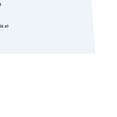
s
lé et