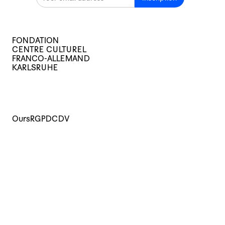
FONDATION
CENTRE CULTUREL
FRANCO-ALLEMAND
KARLSRUHE
Ours
RGPD
CDV
Cours
Evènements
Archives
Le centre