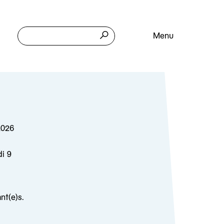
Menu
2026
di 9
nt(e)s.