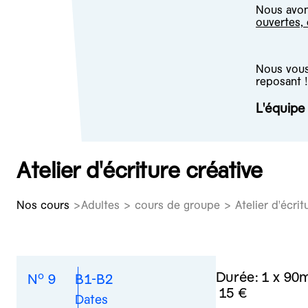
Nous avons
ouvertes,
Nous vous 
reposant !
L'équip
Atelier d'écriture créative
Nos cours
Adultes > cours de groupe > Atelier d'écritu
o
Durée:
1 x 90
N
9
B1-B2
15 €
Dates