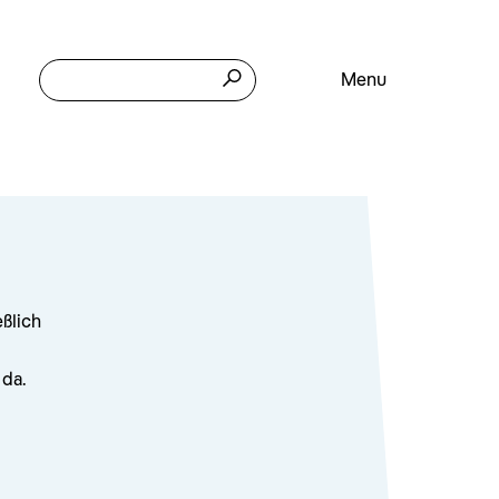
Menu
eßlich
 da.